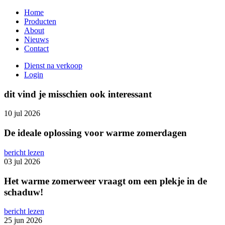
Overslaan
Home
en
Producten
Main
naar
About
navigation
de
Nieuws
inhoud
Contact
gaan
Dienst na verkoop
Login
Secundair
menu
dit vind je misschien ook interessant
10 jul 2026
De ideale oplossing voor warme zomerdagen
bericht lezen
03 jul 2026
Het warme zomerweer vraagt om een plekje in de
schaduw!
bericht lezen
25 jun 2026